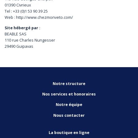
01390 Civrieux
Tel : +33 (0)1 53 90 39 25
Web : http://www.chezmonveto.com/
Site hébergé par :
BEABLE SAS
110 rue Charles Nungesser
29490 Guipavas
Notre structure
Nos services et honoraires
Notre équipe
Nous contacter
La boutique en ligne